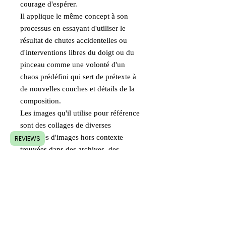
courage d'espérer.
Il applique le même concept à son
processus en essayant d'utiliser le
résultat de chutes accidentelles ou
d'interventions libres du doigt ou du
pinceau comme une volonté d'un
chaos prédéfini qui sert de prétexte à
de nouvelles couches et détails de la
composition.
Les images qu'il utilise pour référence
sont des collages de diverses
coupures d'images hors contexte
REVIEWS
trouvées dans des archives, des
réseaux sociaux ou même des
sérigraphies de productions
cinématographiques ou télévisuelles.
Politique d'expédition